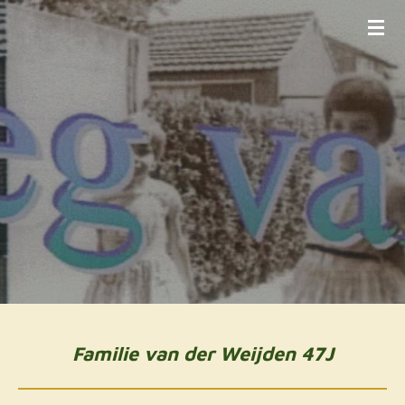
Ga
direct
naar
de
hoofdinhoud
Familie van der Weijden 47J