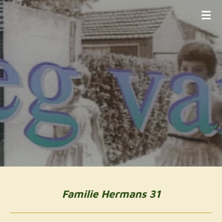
Ga
direct
naar
de
hoofdinhoud
Familie Hermans 31