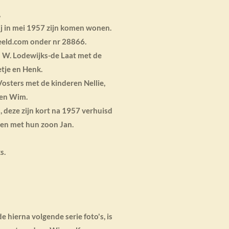
,
wij in mei 1957 zijn komen wonen.
eeld.com onder nr 28866.
m W. Lodewijks-de Laat met de
etje en Henk.
Vosters met de kinderen Nellie,
s en Wim.
, deze zijn kort na 1957 verhuisd
en met hun zoon Jan.
s.
 hierna volgende serie foto's, is