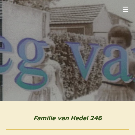
Ga
direct
naar
de
hoofdinhoud
Familie van Hedel 246