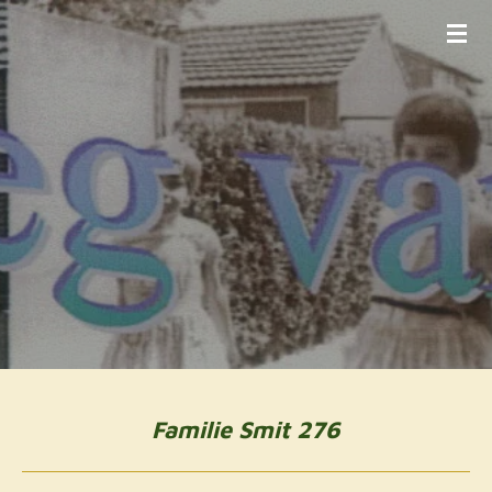
Ga
direct
naar
de
hoofdinhoud
Familie Smit 276