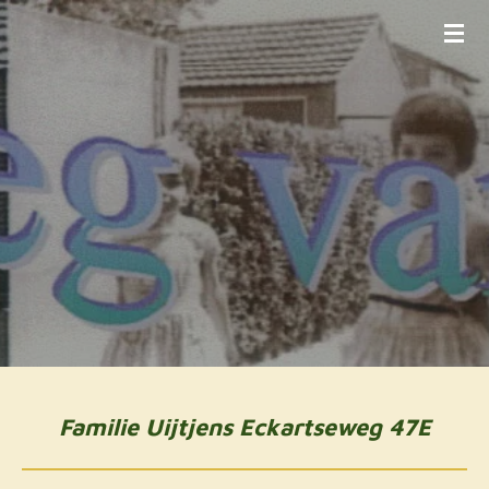
Ga
direct
naar
de
hoofdinhoud
Familie Uijtjens Eckartseweg 47E