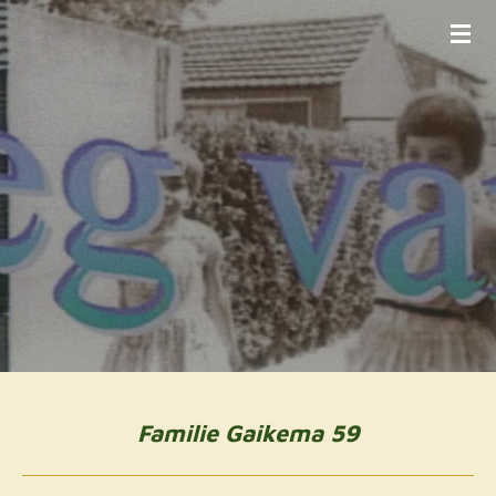
Ga
direct
naar
de
hoofdinhoud
Familie Gaikema 59