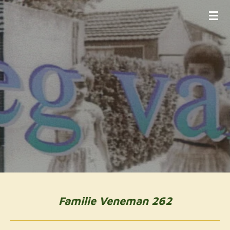
Ga
direct
naar
de
hoofdinhoud
Familie Veneman 262